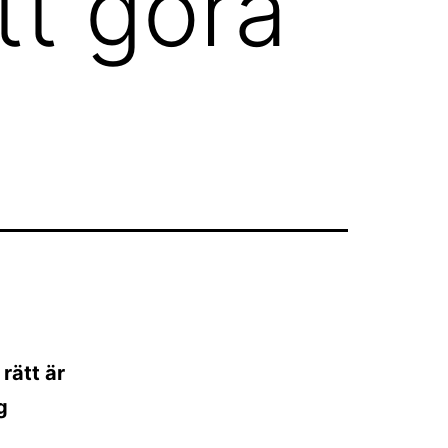
tt göra
rätt är
g