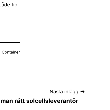
både tid
m
Container
Nästa inlägg
 man rätt solcellsleverantör