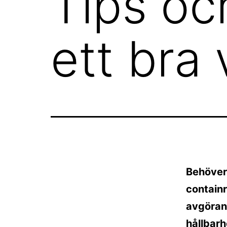
Tips och
ett bra 
Behöver
containr
avgörand
hållbarh