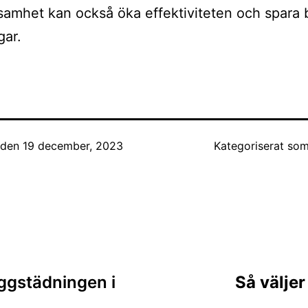
samhet kan också öka effektiviteten och spara 
gar.
t den
19 december, 2023
Kategoriserat so
ing
ggstädningen i
Så väljer