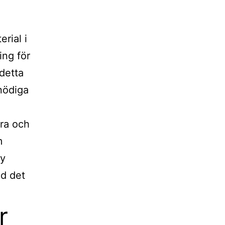
rial i
ing för
 detta
onödiga
ora och
m
ny
ed det
r