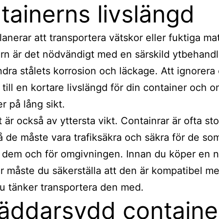
tainerns livslängd
anerar att transportera vätskor eller fuktiga mate
rn är det nödvändigt med en särskild ytbehandl
indra stålets korrosion och läckage. Att ignorera
 till en kortare livslängd för din container och 
r på lång sikt.
 är också av yttersta vikt. Containrar är ofta st
å de måste vara trafiksäkra och säkra för de so
 dem och för omgivningen. Innan du köper en 
r måste du säkerställa att den är kompatibel m
u tänker transportera den med.
äddarsydd containe