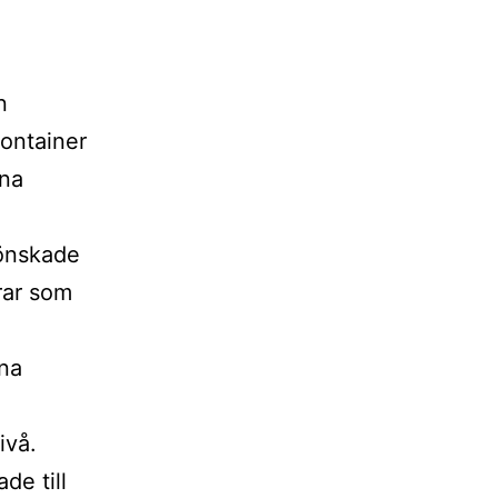
n
container
ina
oönskade
rar som
ina
ivå.
de till