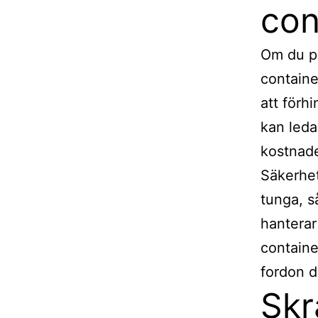
con
Om du pl
containe
att förh
kan leda
kostnade
Säkerhet
tunga, s
hanterar
containe
fordon d
Skr