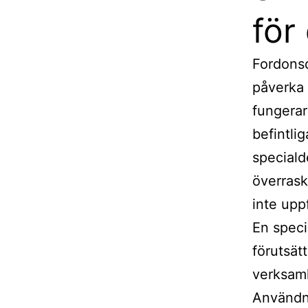
för
Fordonsd
påverka d
fungerar
befintli
speciald
överras
inte upp
En speci
förutsätt
verksamh
Användni