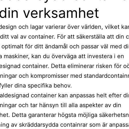
 din verksamhet
esign och lagar varierar över världen, vilket ka
itt val av container. För att säkerställa att din 
 optimalt för ditt ändamål och passar väl med d
ga maskiner, kan du överväga att investera i en
esignad container. Detta eliminerar risken för 
kningar och kompromisser med standardcontain
fyller dina specifika behov.
aldesignad container kan anpassas helt efter d
ningar och tar hänsyn till alla aspekter av din
et. Detta garanterar högsta möjliga säkerhetsn
ng av skräddarsydda containrar som är anpassa