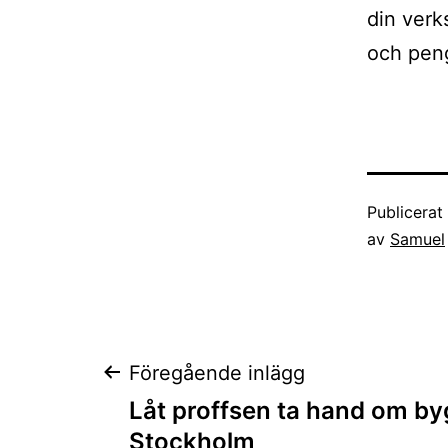
din verk
och pen
Publicera
av
Samuel
Inläggsnaviger
Föregående inlägg
Låt proffsen ta hand om by
Stockholm