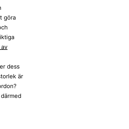
n
tt göra
och
iktiga
 av
ver dess
torlek är
ordon?
h därmed