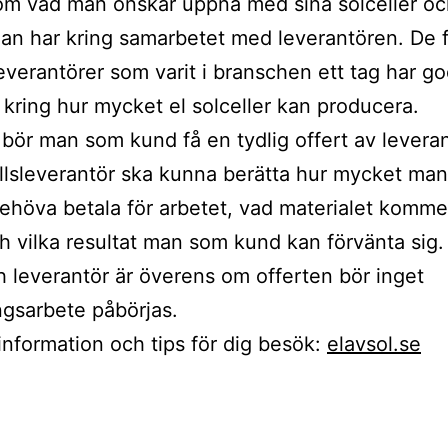
om vad man önskar uppnå med sina solceller oc
an har kring samarbetet med leverantören. De f
leverantörer som varit i branschen ett tag har g
kring hur mycket el solceller kan producera.
 bör man som kund få en tydlig offert av levera
llsleverantör ska kunna berätta hur mycket ma
ehöva betala för arbetet, vad materialet kommer
h vilka resultat man som kund kan förvänta sig.
 leverantör är överens om offerten bör inget
ngsarbete påbörjas.
information och tips för dig besök:
elavsol.se