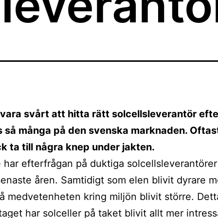
sleverantö
vara svårt att hitta rätt solcellsleverantör ef
ns så många på den svenska marknaden. Oftas
 ta till några knep under jakten.
e har efterfrågan på duktiga solcellsleverantörer 
senaste åren. Samtidigt som elen blivit dyrare 
å medvetenheten kring miljön blivit större. Dett
get har solceller på taket blivit allt mer intress