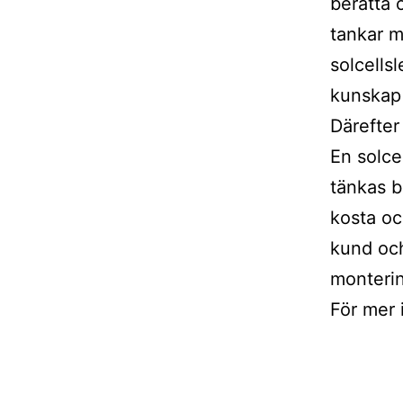
berätta 
tankar m
solcells
kunskap 
Därefter
En solce
tänkas b
kosta oc
kund och
monteri
För mer 