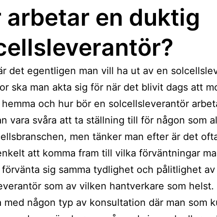
 arbetar en duktig
cellsleverantör?
är det egentligen man vill ha ut av en solcellsle
lor ska man akta sig för när det blivit dags att 
r hemma och hur bör en solcellsleverantör arbe
n vara svåra att ta ställning till för någon som al
lcellsbranschen, men tänker man efter är det oft
nkelt att komma fram till vilka förväntningar m
förvänta sig samma tydlighet och pålitlighet av
leverantör som av vilken hantverkare som helst.
a med någon typ av konsultation där man som k