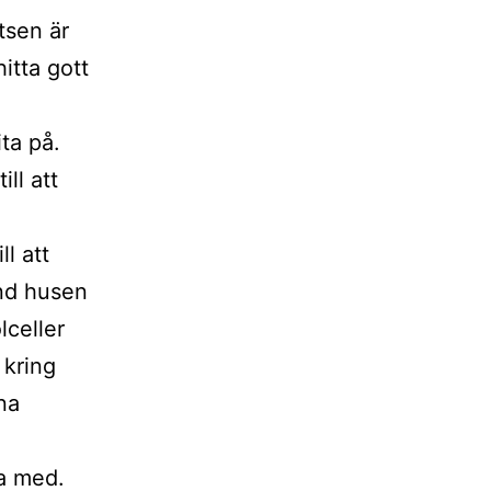
tsen är
itta gott
ita på.
ll att
l att
and husen
lceller
 kring
na
dra med.