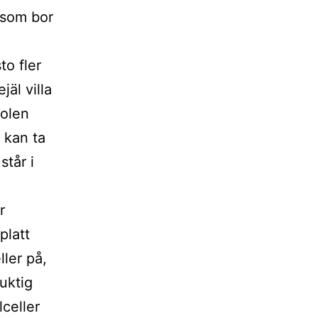
 som bor
to fler
jäl villa
solen
 kan ta
står i
r
platt
ler på,
uktig
celler