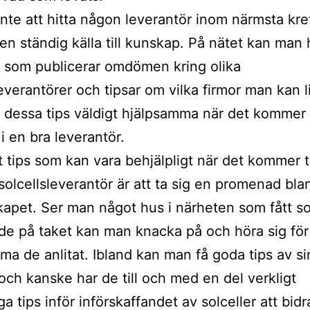
inte att hitta någon leverantör inom närmsta kre
 en ständig källa till kunskap. På nätet kan man h
 som publicerar omdömen kring olika
leverantörer och tipsar om vilka firmor man kan l
r dessa tips väldigt hjälpsamma när det kommer ti
 i en bra leverantör.
t tips som kan vara behjälpligt när det kommer til
 solcellsleverantör är att ta sig en promenad bl
kapet. Ser man något hus i närheten som fått so
e på taket kan man knacka på och höra sig för
irma de anlitat. Ibland kan man få goda tips av si
och kanske har de till och med en del verkligt
ga tips inför införskaffandet av solceller att bi