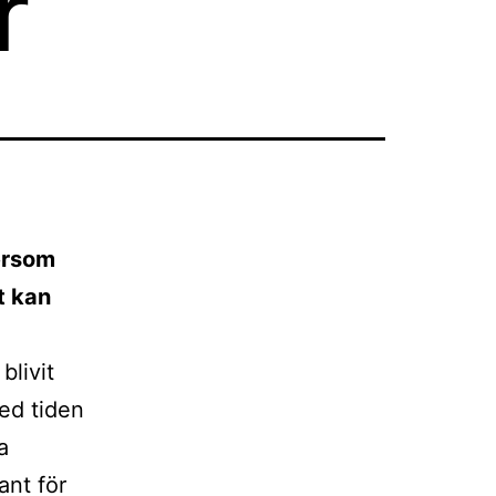
r
tersom
t kan
blivit
med tiden
a
ant för