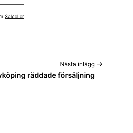
om
Solceller
Nästa inlägg
yköping räddade försäljning