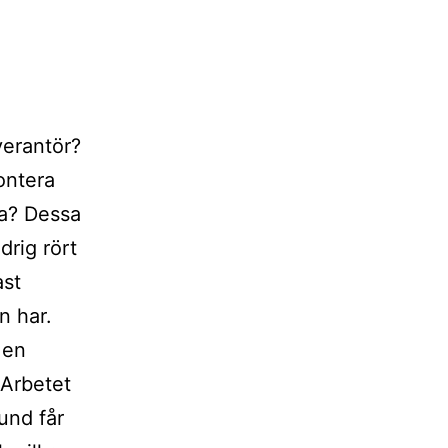
verantör?
montera
ta? Dessa
drig rört
ast
an har.
 en
 Arbetet
und får