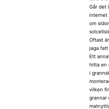
Går det 
internet
om sidor
solcells
Oftast ä
jaga fatt
Ett anna
hitta en
i granns
monterad
vilken f
grannar 
matnytti