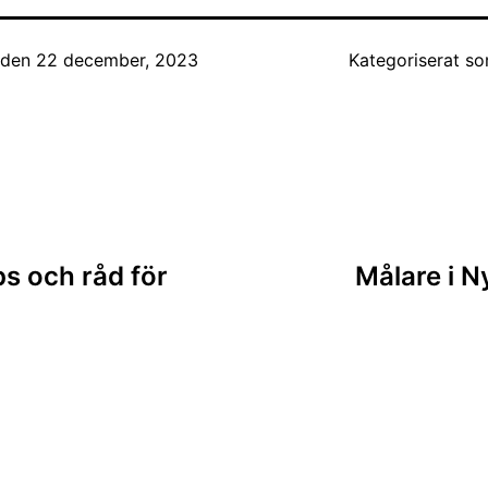
t den
22 december, 2023
Kategoriserat s
ing
ps och råd för
Målare i N