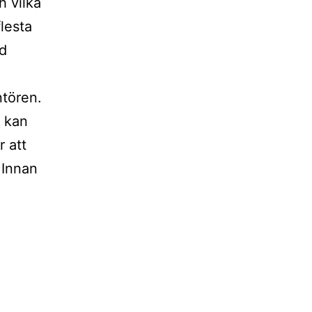
h vilka
lesta
od
ntören.
n kan
 att
 Innan