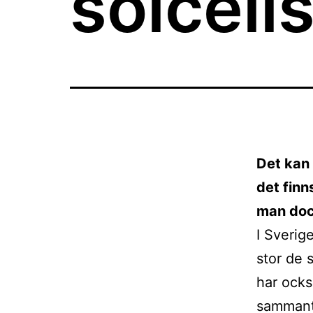
solcell
Det kan 
det fin
man dock
I Sverig
stor de 
har ocks
sammanta