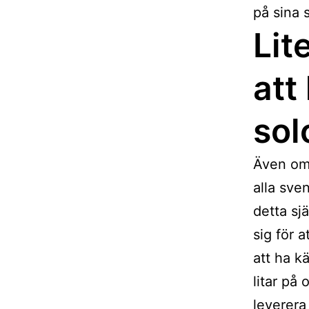
på sina 
Lit
att
sol
Även om 
alla sven
detta sj
sig för a
att ha k
litar på
leverera