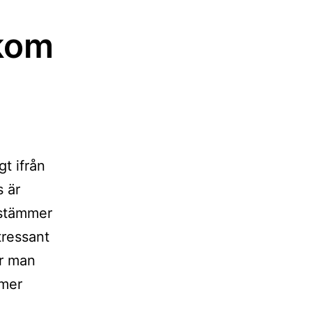
akom
gt ifrån
s är
estämmer
ntressant
ör man
mmer