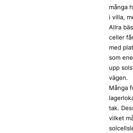
många hu
i villa,
Allra bäs
celler få
med plat
som ener
upp sols
vägen.
Många fö
lagerloka
tak. Des
vilket m
solcells