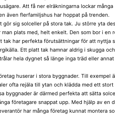
sägare. Att få ner elräkningarna lockar många
 men även flerfamiljshus har hoppat på trenden.
t gör sig solceller på stora tak. Ju större yta des
r man plats med, helt enkelt. Den som bor i en re
t tak har perfekta förutsättningar för att nyttja 
gikälla. Ett platt tak hamnar aldrig i skugga och
trålar hela dygnet så länge inga träd eller annat 
retag huserar i stora byggnader. Till exempel ä
ler ofta rejäla till ytan och klädda med ett stort 
sa byggnader är därmed perfekta att sätta solcel
ånga företagare snappat upp. Med hjälp av en d
leverantör har många företag kunnat montera sol