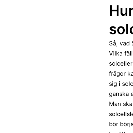
Hur
sol
Så, vad 
Vilka fäl
solcelle
frågor ka
sig i so
ganska e
Man ska 
solcells
bör börj