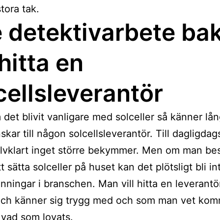
stora tak.
e detektivarbete b
 hitta en
cellsleverantör
det blivit vanligare med solceller så känner lån
skar till någon solcellsleverantör. Till dagligdag
älvklart inget större bekymmer. Men om man b
tt sätta solceller på huset kan det plötsligt bli i
änningar i branschen. Man vill hitta en leverant
 och känner sig trygg med och som man vet ko
 vad som lovats.