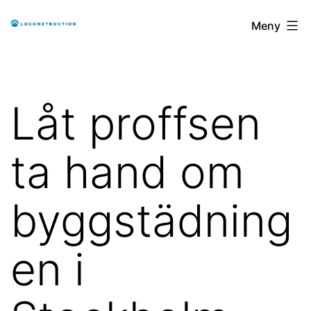
Hoppa
loconstruction.se
Meny
till
innehåll
Låt proffsen
ta hand om
byggstädning
en i