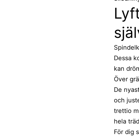
Lyf
sjä
Spindelk
Dessa ko
kan drö
Över grä
De nyast
och just
trettio 
hela träd
För dig 