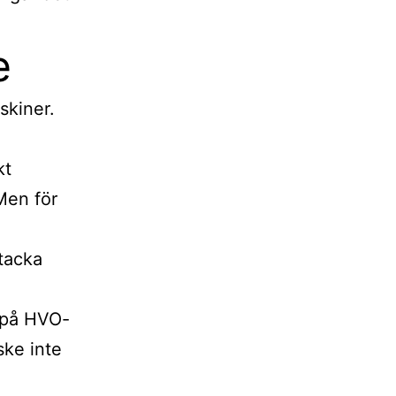
e
skiner.
kt
 Men för
h
 tacka
 på HVO-
ske inte