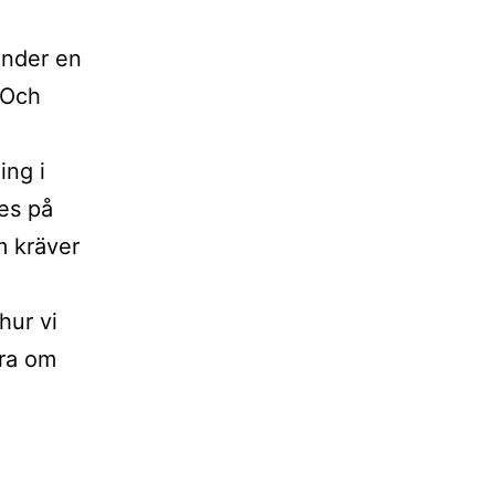
under en
 Och
ing i
es på
m kräver
hur vi
ara om