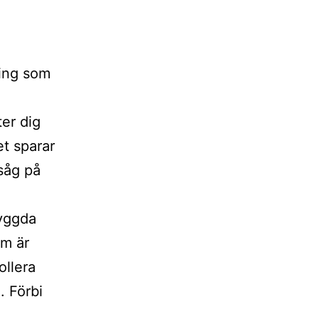
g
ning som
er dig
et sparar
såg på
byggda
om är
ollera
. Förbi