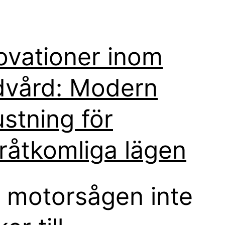
ovationer inom
dvård: Modern
ustning för
råtkomliga lägen
 motorsågen inte