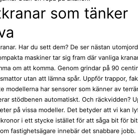
tkranar som tänker
lva
ranar. Har du sett dem? De ser nästan utomjord
mpakta maskiner tar sig fram där vanliga krana
mma om att komma. Genom grindar på 90 centi
smattor utan att lämna spår. Uppför trappor, fakt
e modellerna har sensorer som känner av terr
erar stödbenen automatiskt. Och räckvidden? Up
meter på vissa modeller. Det betyder att vi kan ly
kronor i ett stycke istället för att såga bit för bit
som fastighetsägare innebär det snabbare jobb.