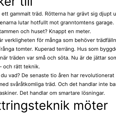
er till
 ett gammalt träd. Rötterna har grävt sig djupt 
renarna lutar hotfullt mot granntomtens garage.
stammen och huset? Knappt en meter.
är verkligheten för många som behöver trädfälln
rånga tomter. Kuperad terräng. Hus som byggd
 när träden var små och söta. Nu är de jättar so
– och rätt teknik.
du vad? De senaste tio åren har revolutionerat 
med svåråtkomliga träd. Och det handlar inte b
askiner. Det handlar om smartare lösningar.
ttringsteknik möter