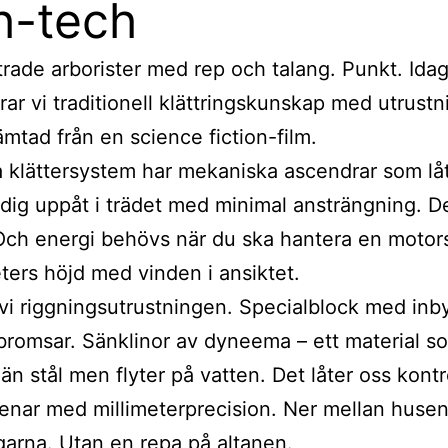
h-tech
ttrade arborister med rep och talang. Punkt. Ida
ar vi traditionell klättringskunskap med utrust
mtad från en science fiction-film.
klättersystem har mekaniska ascendrar som låt
a dig uppåt i trädet med minimal ansträngning. D
Och energi behövs när du ska hantera en motor
ters höjd med vinden i ansiktet.
vi riggningsutrustningen. Specialblock med in
sbromsar. Sänklinor av dyneema – ett material s
 än stål men flyter på vatten. Det låter oss kontr
enar med millimeterprecision. Ner mellan husen
garna. Utan en repa på altanen.