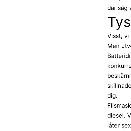
där såg 
Tys
Visst, v
Men utve
Batterid
konkurre
beskärni
skillnad
dig.
Flismask
diesel. 
låter se