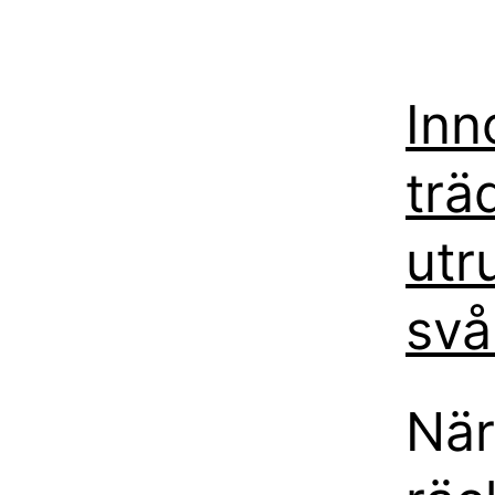
Inn
trä
utr
svå
När