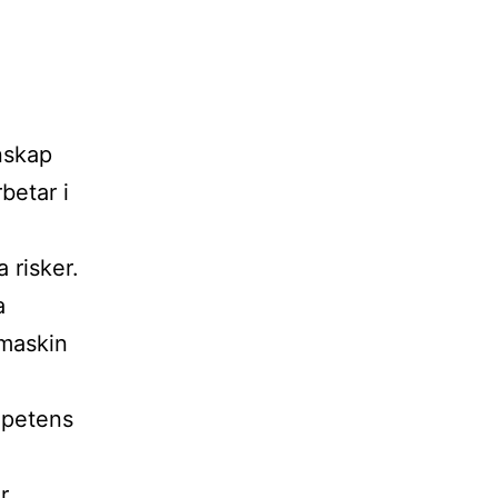
nskap
betar i
 risker.
a
 maskin
mpetens
r