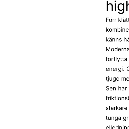
hig
Förr klä
kombiner
känns hä
Moderna 
förflytt
energi. 
tjugo me
Sen har 
friktion
starkare
tunga gr
ellednin