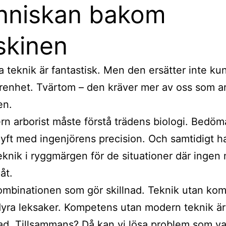
nniskan bakom
kinen
a teknik är fantastisk. Men den ersätter inte ku
renhet. Tvärtom – den kräver mer av oss som ar
en.
n arborist måste förstå trädens biologi. Bedöma
lyft med ingenjörens precision. Och samtidigt h
teknik i ryggmärgen för de situationer där ingen
åt.
ombinationen som gör skillnad. Teknik utan ko
dyra leksaker. Kompetens utan modern teknik är
d. Tillsammans? Då kan vi lösa problem som va