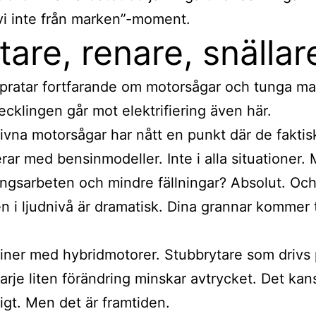
vi inte från marken”-moment.
tare, renare, snällar
i pratar fortfarande om motorsågar och tunga ma
cklingen går mot elektrifiering även här.
rivna motorsågar har nått en punkt där de faktis
rar med bensinmodeller. Inte i alla situationer.
ngsarbeten och mindre fällningar? Absolut. Oc
en i ljudnivå är dramatisk. Dina grannar kommer
iner med hybridmotorer. Stubbrytare som drivs
Varje liten förändring minskar avtrycket. Det kan
xigt. Men det är framtiden.