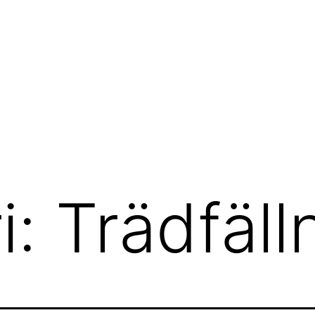
i:
Trädfäll