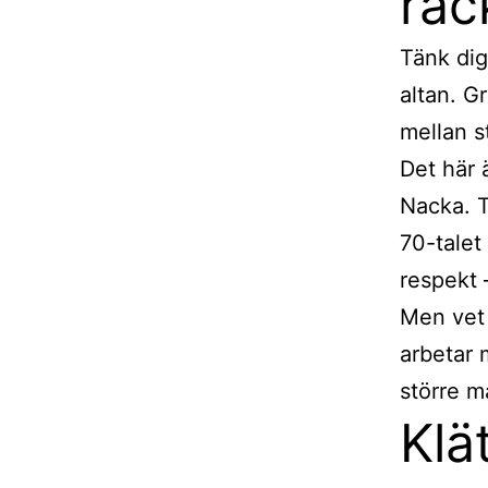
räck
Tänk dig
altan. G
mellan 
Det här 
Nacka. T
70-talet
respekt 
Men vet 
arbetar 
större m
Klä