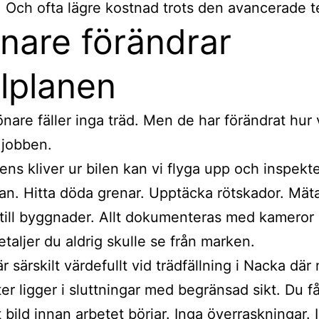
. Och ofta lägre kostnad trots den avancerade t
nare förändrar
lplanen
önare fäller inga träd. Men de har förändrat hur 
 jobben.
 ens kliver ur bilen kan vi flyga upp och inspekt
an. Hitta döda grenar. Upptäcka rötskador. Mät
till byggnader. Allt dokumenteras med kameror
etaljer du aldrig skulle se från marken.
är särskilt värdefullt vid trädfällning i Nacka dä
ter ligger i sluttningar med begränsad sikt. Du f
 bild innan arbetet börjar. Inga överraskningar. 