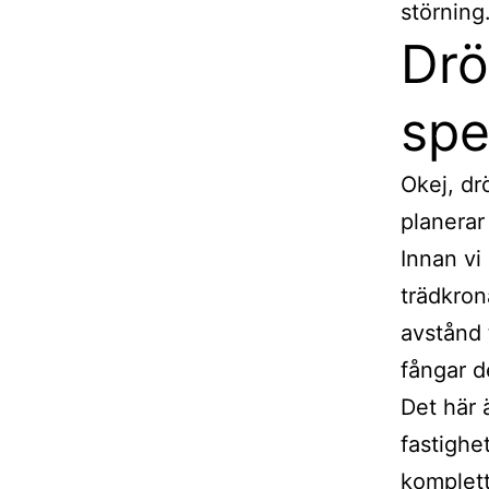
störning
Drö
spe
Okej, dr
planerar
Innan vi
trädkron
avstånd 
fångar d
Det här 
fastighe
komplett