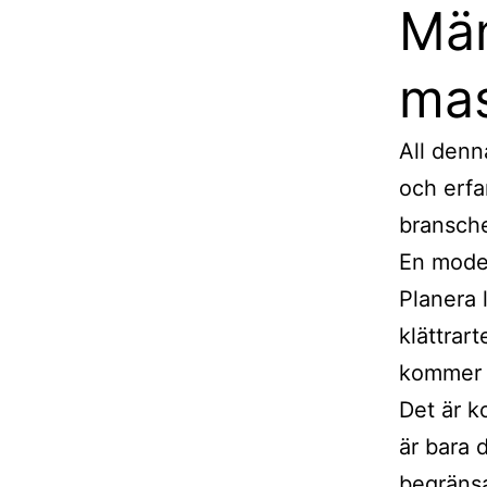
Mä
mas
All denn
och erfa
bransch
En moder
Planera 
klättrar
kommer 
Det är k
är bara 
begränsa