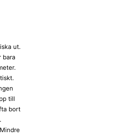
iska ut.
r bara
meter.
iskt.
ängen
p till
fta bort
.
 Mindre