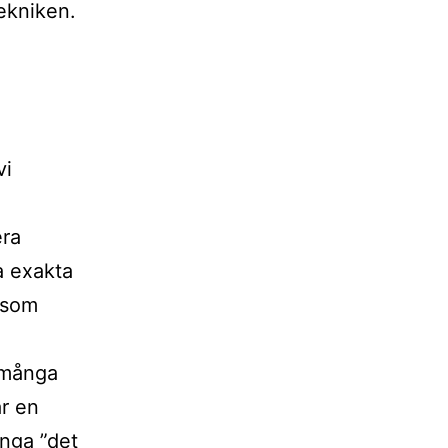
ekniken.
vi
era
a exakta
 som
r många
år en
Inga ”det