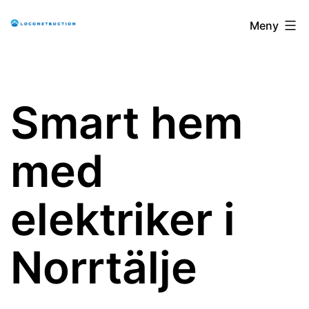
Hoppa
loconstruction.se
Meny
till
innehåll
Smart hem
med
elektriker i
Norrtälje