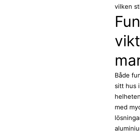
vilken s
Fun
vik
mar
Både fun
sitt hus
helheten
med myck
lösninga
alumini