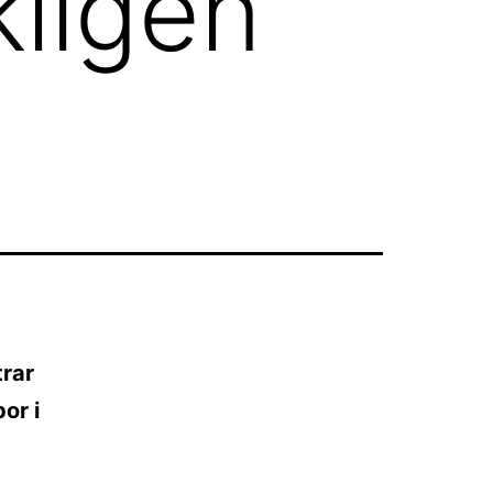
kligen
trar
or i