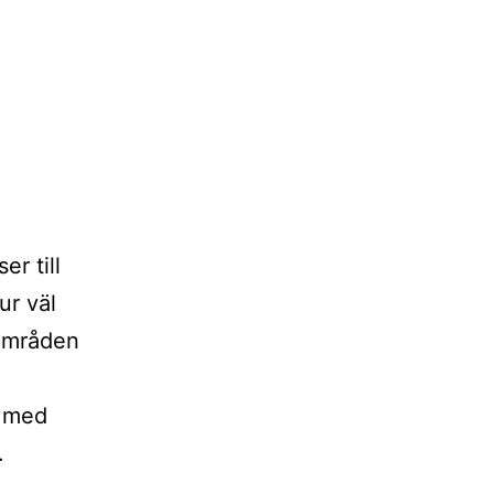
r till
ur väl
 områden
s med
.