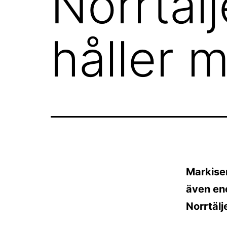
Norrtäl
håller m
Markise
även ene
Norrtälj