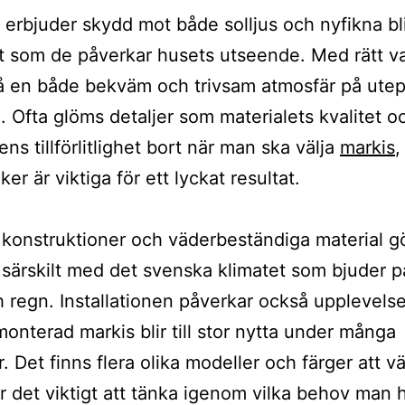
 erbjuder skydd mot både solljus och nyfikna bl
t som de påverkar husets utseende. Med rätt va
få en både bekväm och trivsam atmosfär på utep
e. Ofta glöms detaljer som materialets kvalitet o
ns tillförlitlighet bort när man ska välja
markis
,
er är viktiga för ett lyckat resultat.
konstruktioner och väderbeständiga material gö
, särskilt med det svenska klimatet som bjuder 
h regn. Installationen påverkar också upplevels
monterad markis blir till stor nytta under många
. Det finns flera olika modeller och färger att vä
ör det viktigt att tänka igenom vilka behov man 