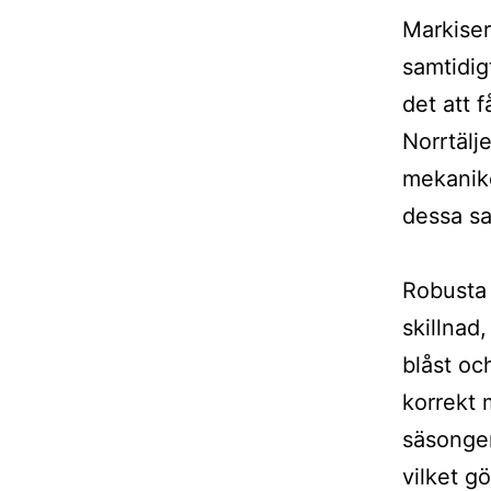
Markiser
samtidig
det att 
Norrtälj
mekanike
dessa sak
Robusta 
skillnad
blåst oc
korrekt 
säsonger
vilket g