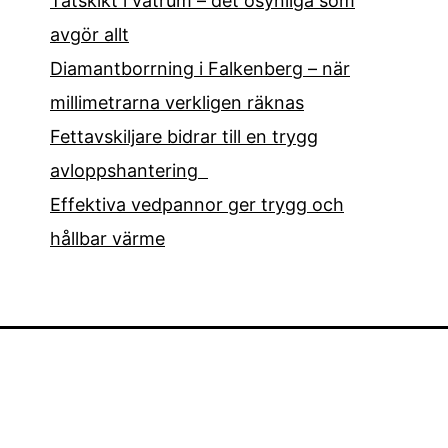
Tätskikt i våtrum – det osynliga som
avgör allt
Diamantborrning i Falkenberg – när
millimetrarna verkligen räknas
Fettavskiljare bidrar till en trygg
avloppshantering
Effektiva vedpannor ger trygg och
hållbar värme