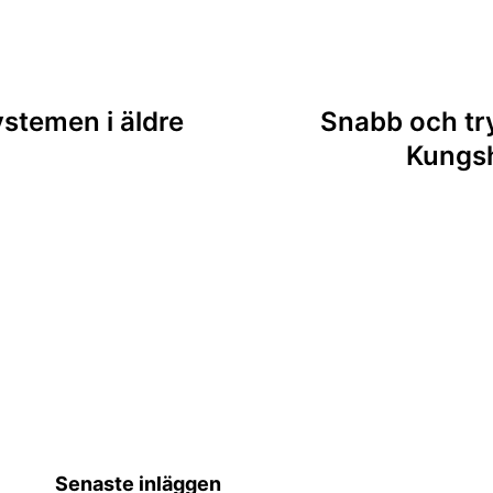
ing
systemen i äldre
Snabb och tr
Kungsh
Senaste inläggen