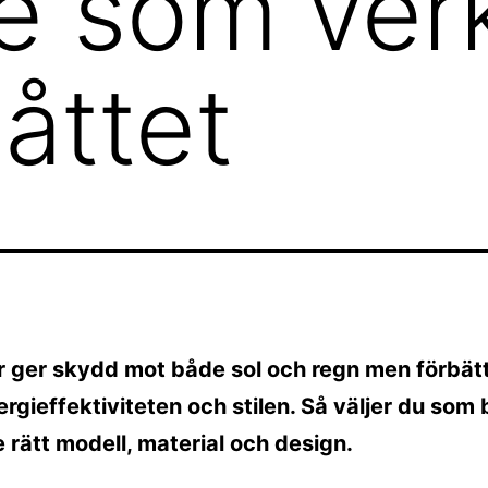
je som ver
åttet
r ger skydd mot både sol och regn men förbät
rgieffektiviteten och stilen. Så väljer du som b
e rätt modell, material och design.