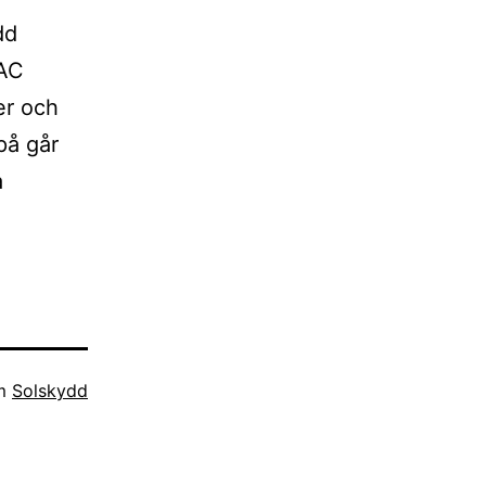
dd
 AC
er och
på går
a
om
Solskydd