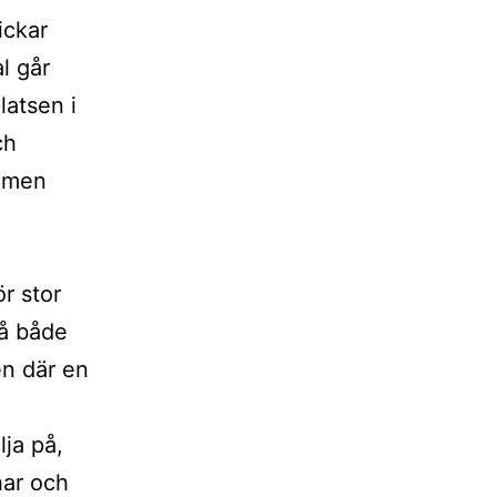
ickar
l går
latsen i
ch
 men
r stor
på både
en där en
lja på,
har och